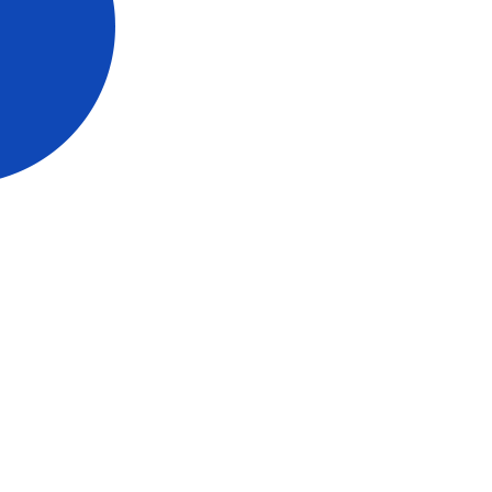
网站首页
荣耀体