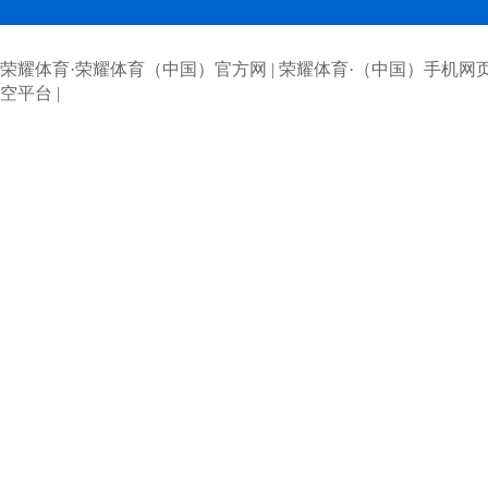
荣耀体育·荣耀体育（中国）官方网
|
荣耀体育·（中国）手机网
空平台
|