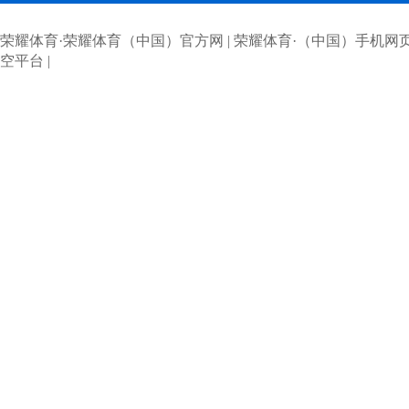
荣耀体育·荣耀体育（中国）官方网
|
荣耀体育·（中国）手机网
空平台
|