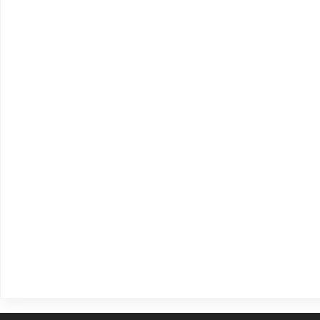
气力输送设备供应及服务