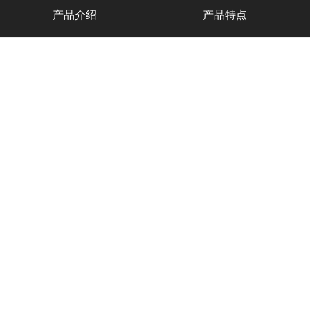
产品介绍
产品特点