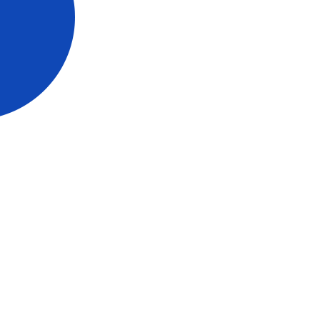
网站首页
荣耀体