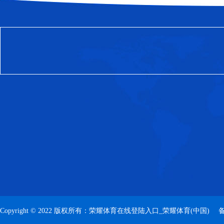
Copyright © 2022 版权所有：荣耀体育在线登陆入口_荣耀体育(中国)