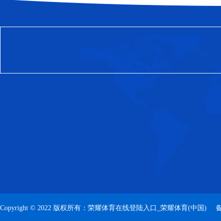
Copyright © 2022 版权所有：荣耀体育在线登陆入口_荣耀体育(中国)