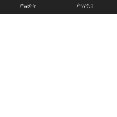
产品介绍
产品特点