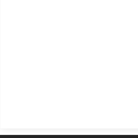
气力输送设备供应及服务