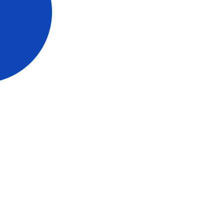
网站首页
荣耀体