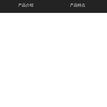
产品介绍
产品特点